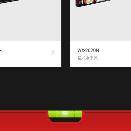
H
WX-2020N
尺
箱式水平尺