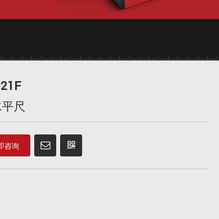
021F
水平尺
即咨询