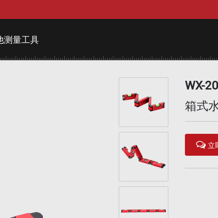
他测量工具
WX-2
箱式
立